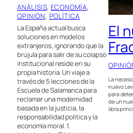
ANÁLISIS
, 
ECONOMÍA
, 
OPINIÓN
, 
POLÍTICA
El 
La España actual busca
soluciones en modelos
Fra
extranjeros, ignorando que la
brújula para salir de su colapso
institucional reside en su
OPINIÓ
propia historia. Un viaje a
La necesi
través de 5 lecciones de la
nuevo Levi
Escuela de Salamanca para
para deten
reclamar una modernidad
de un nue
basada en la justicia, la
libra pri
responsabilidad política y la
economía moral. 1.