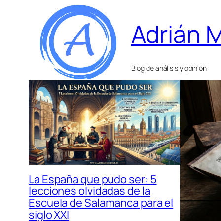
Adrián 
Blog de análisis y opinión
La España que pudo ser: 5
lecciones olvidadas de la
Escuela de Salamanca para el
siglo XXI