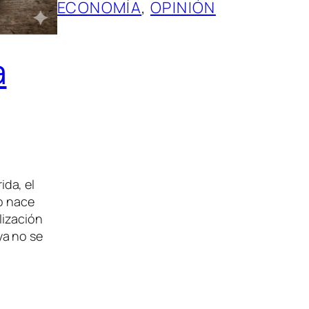
ECONOMÍA
, 
OPINIÓN
a
da, el
do nace
lización
ya no se