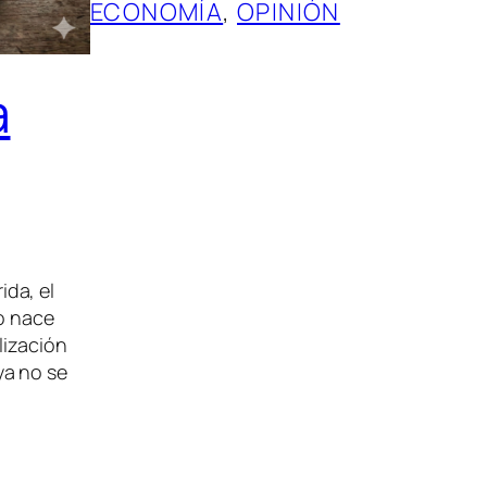
ECONOMÍA
, 
OPINIÓN
a
da, el
do nace
lización
ya no se