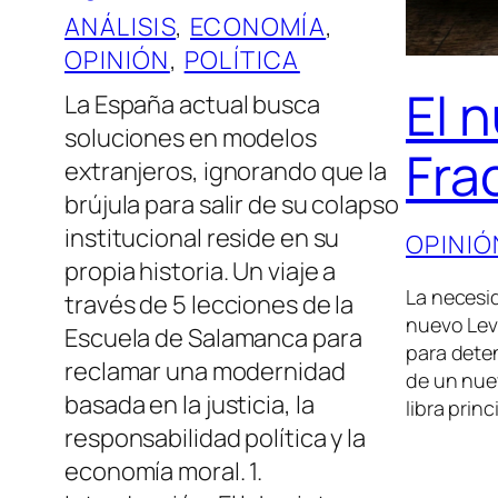
ANÁLISIS
, 
ECONOMÍA
, 
OPINIÓN
, 
POLÍTICA
El 
La España actual busca
soluciones en modelos
Fra
extranjeros, ignorando que la
brújula para salir de su colapso
institucional reside en su
OPINIÓ
propia historia. Un viaje a
La necesi
través de 5 lecciones de la
nuevo Levi
Escuela de Salamanca para
para deten
reclamar una modernidad
de un nue
basada en la justicia, la
libra pri
responsabilidad política y la
economía moral. 1.