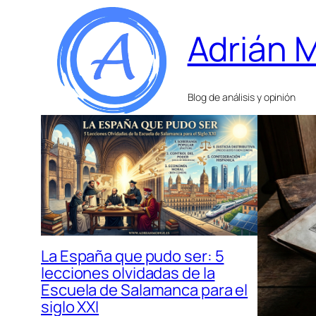
Adrián 
Blog de análisis y opinión
La España que pudo ser: 5
lecciones olvidadas de la
Escuela de Salamanca para el
siglo XXI