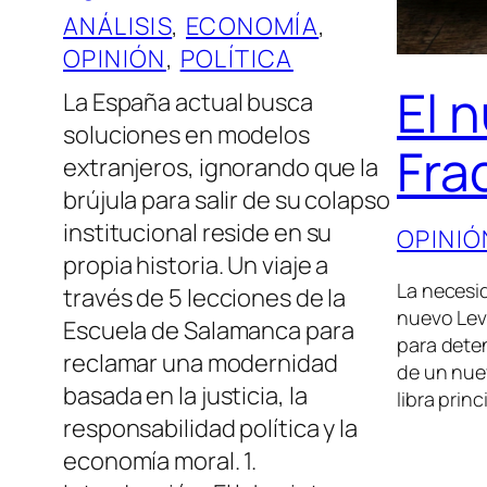
ANÁLISIS
, 
ECONOMÍA
, 
OPINIÓN
, 
POLÍTICA
El 
La España actual busca
soluciones en modelos
Fra
extranjeros, ignorando que la
brújula para salir de su colapso
institucional reside en su
OPINIÓ
propia historia. Un viaje a
La necesi
través de 5 lecciones de la
nuevo Levi
Escuela de Salamanca para
para deten
reclamar una modernidad
de un nue
basada en la justicia, la
libra pri
responsabilidad política y la
economía moral. 1.