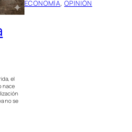
ECONOMÍA
, 
OPINIÓN
a
da, el
do nace
lización
ya no se