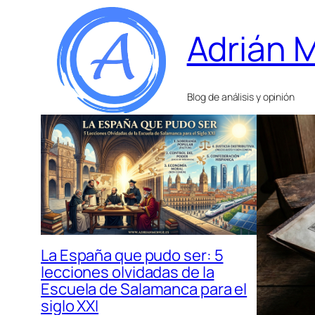
Adrián 
Blog de análisis y opinión
La España que pudo ser: 5
lecciones olvidadas de la
Escuela de Salamanca para el
siglo XXI