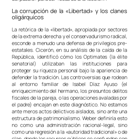
La corrupción de la «Libertad» y los clanes
oligárquicos
La retórica de la «libertad», apropiada por sectores
de la extrema derecha y el conservadurismo radical,
esconde a menudo una defensa de privilegios pre-
estatales. Cicerón, en su análisis de la caída de la
República, identificó cómo los
Optimates
(la élite
senatorial) utilizaban las instituciones para
proteger su riqueza personal bajo la apariencia de
defender la tradición. Las controversias que rodean
al entorno familiar de Isabel Díaz Ayuso (el
enriquecimiento del hermano, los presuntos delitos
fiscales de la pareja, o las operaciones avaladas por
el padre) encajan en este diagnóstico. No estamos
ante meros actos delictivos aislados, sino ante una
estructura de
patrimonialismo
. Weber definiría esto
no como una administración racional-legal, sino
como una regresión a la «autoridad tradicional» o de
clan, donde los recursos públicos se confunden con