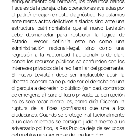
enriquecimiento del hermano, los presuntos delitos
fiscales de la pareja, o las operaciones avaladas por
el padre) encajan en este diagnóstico. No estamos
ante meros actos delictivos aislados sino ante una
estructura patrimonialista que el nuevo Leviatán
debe desmantelar para restaurar la lógica de
Estado.. Weber definiría esto no como una
administración racional-legal, sino como una
regresión a la «autoridad tradicional» o de clan,
donde los recursos públicos se confunden con los
intereses privados de la red familiar del gobernante.
El nuevo Leviatán debe ser implacable aquí: la
libertad económica no puede ser el derecho de una
oligarquía a depredar lo público (sanidad, contratos
de emergencia) para el lucro privado. La corrupción
no es solo robar dinero; es, como diría Cicerón, la
ruptura de la
fides
(confianza) que une a los
ciudadanos. Cuando se protege institucionalmente
a un clan mientras se persigue judicialmente a un
adversario político, la
Res Publica
deja de ser «cosa
del pueblo» para ser «cosa de una facción».