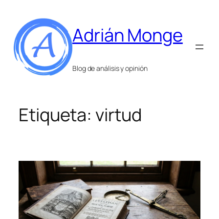
Saltar
al
Adrián Monge
contenido
Blog de análisis y opinión
Etiqueta:
virtud