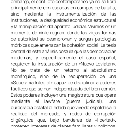
embargo, el conflicto contemporáneo ya no se libra
principalmente con espadas en campos de batalla,
sino mediante la instrumentalización de las
instituciones, la desigualdad económica estructural
y la manipulación del aparato judicial. Vivimos en un
momento de «interregno», donde las viejas formas
de autoridad se desmoronan y surgen patologías
mórbidas que amenazan la cohesión social. La tesis
central de este análisis postula que las democracias
modernas, y específicamente el caso español,
requieren la instauración de un «Nuevo Leviatán».
No se trata de un retorno al absolutismo
monárquico, sino de la recuperación de una
«Soberanía Integral» capaz de disciplinar a poderes
fácticos que se han independizado del bien común.
Estos poderes incluyen una magistratura que opera
mediante el
lawfare
(guerra judicial), una
burocracia estatal blindada que vive de espaldas a la
realidad del mercado, y redes de corrupción
oligárquica que, bajo banderas de «libertad»,
protegen intereses de clanes familiares y políticos.