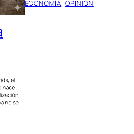
ECONOMÍA
, 
OPINIÓN
a
da, el
do nace
lización
ya no se