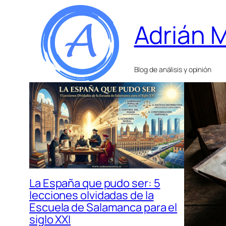
Adrián 
Blog de análisis y opinión
La España que pudo ser: 5
lecciones olvidadas de la
Escuela de Salamanca para el
siglo XXI