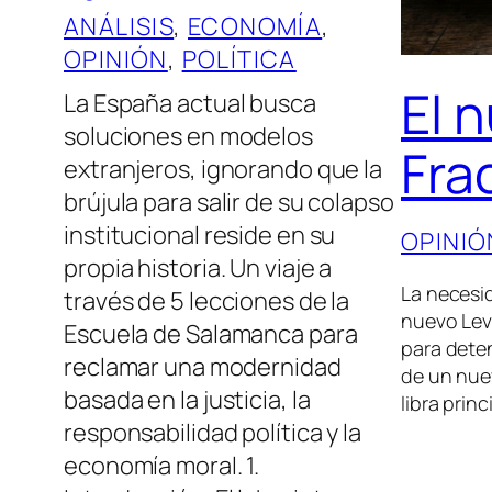
ANÁLISIS
, 
ECONOMÍA
, 
OPINIÓN
, 
POLÍTICA
El 
La España actual busca
soluciones en modelos
Fra
extranjeros, ignorando que la
brújula para salir de su colapso
institucional reside en su
OPINIÓ
propia historia. Un viaje a
La necesi
través de 5 lecciones de la
nuevo Levi
Escuela de Salamanca para
para deten
reclamar una modernidad
de un nue
basada en la justicia, la
libra pri
responsabilidad política y la
economía moral. 1.